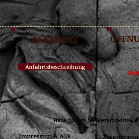
ÖFFN
ANFAHRT?
Wir habe
Obernauer Str.41, 63743
Aschaffenburg
(
06021 / 3720 661
Anfahrtsbeschreibung
10:
Bitte haben Sie Verständnis, 
Impressum & AGB
Zusammenar